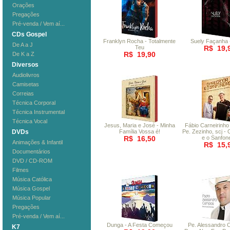
Orações
Pregações
Pré-venda / Vem aí...
CDs Gospel
Franklyn Rocha - Totalmente
Suely Façanha 
De A a J
Teu
R$ 19,
R$ 19,90
De K a Z
Diversos
Audiolivros
Camisetas
Correias
Técnica Corporal
Técnica Instrumental
Técnica Vocal
Jesus, Maria e José - Minha
Fábio Carneirinho 
DVDs
Família Vossa é!
Pe. Zezinho, scj -
R$ 16,50
e o Sanfone
Animações & Infantil
R$ 15,
Documentários
DVD / CD-ROM
Filmes
Música Católica
Música Gospel
Música Popular
Pregações
Pré-venda / Vem aí...
Dunga - A Festa Começou
Pe. Alessandro 
K7