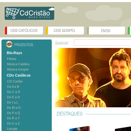
Blu-Rays
Filmes
Música Católica
Música Gospel
CDs Católicos
CD-Cartão
De A a B
De C a D
De E a H
De I a L
De M a O
De P a Q
De R a T
De U a Z
Liturgia