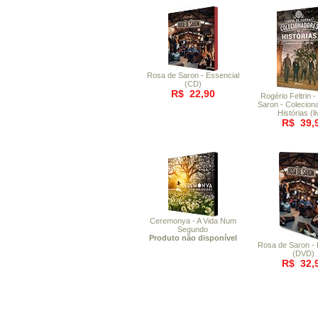
Rosa de Saron - Essencial
(CD)
R$ 22,90
Rogério Feltrin 
Saron - Colecion
Histórias (li
R$ 39,
Ceremonya - A Vida Num
Segundo
Produto não disponível
Rosa de Saron - 
(DVD)
R$ 32,