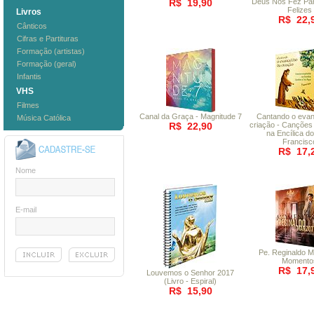
R$ 19,90
Deus Nos Fez Pa
Felizes
Livros
R$ 22,
Cânticos
Cifras e Partituras
Formação (artistas)
Formação (geral)
Infantis
VHS
Filmes
Canal da Graça - Magnitude 7
Cantando o evan
Música Católica
R$ 22,90
criação - Canções
na Encílica d
Francisc
R$ 17,
Nome
E-mail
Pe. Reginaldo Ma
Momento
R$ 17,
Louvemos o Senhor 2017
(Livro - Espiral)
R$ 15,90