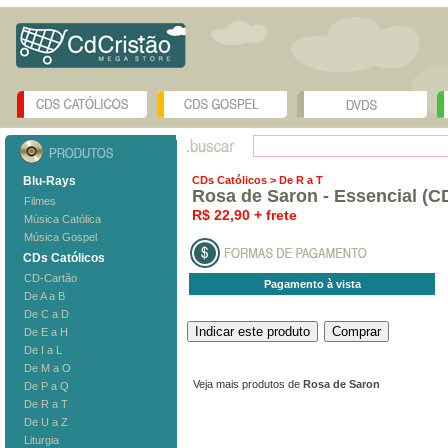
Blu-Rays
CDs Católicos
> De R a T
Rosa de Saron - Essencial (C
Filmes
R$ 22,90 + frete
Música Católica
Música Gospel
CDs Católicos
CD-Cartão
Pagamento à vista
De A a B
De C a D
De E a H
De I a L
De M a O
Veja mais produtos de
Rosa de Saron
De P a Q
De R a T
De U a Z
Liturgia