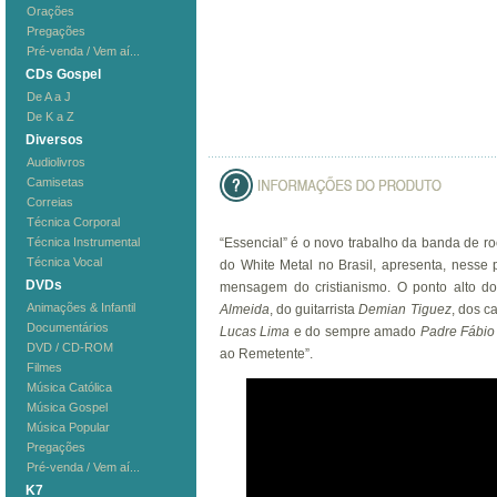
Orações
Pregações
Pré-venda / Vem aí...
CDs Gospel
De A a J
De K a Z
Diversos
Audiolivros
Camisetas
Correias
Técnica Corporal
Técnica Instrumental
“Essencial” é o novo trabalho da banda de ro
Técnica Vocal
do White Metal no Brasil, apresenta, nesse 
DVDs
mensagem do cristianismo. O ponto alto do
Animações & Infantil
Almeida
, do guitarrista
Demian Tiguez
, dos c
Documentários
Lucas Lima
e do sempre amado
Padre Fábio
DVD / CD-ROM
ao Remetente”.
Filmes
Música Católica
Música Gospel
Música Popular
Pregações
Pré-venda / Vem aí...
K7