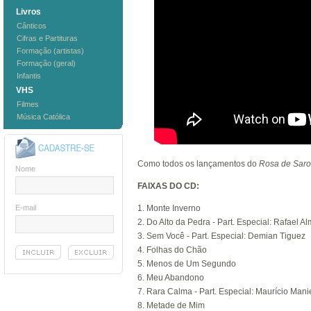
Livros
Cânticos
Cifras e Partituras
Formação (artistas)
Formação (geral)
Infantis
VHS
Filmes
Música Católica
Como todos os lançamentos do
Rosa de Sar
Nome
FAIXAS DO CD:
E-mail
1. Monte Inverno
2. Do Alto da Pedra - Part. Especial: Rafael A
3. Sem Você - Part. Especial: Demian Tiguez
4. Folhas do Chão
5. Menos de Um Segundo
6. Meu Abandono
7. Rara Calma - Part. Especial: Maurício Mani
8. Metade de Mim